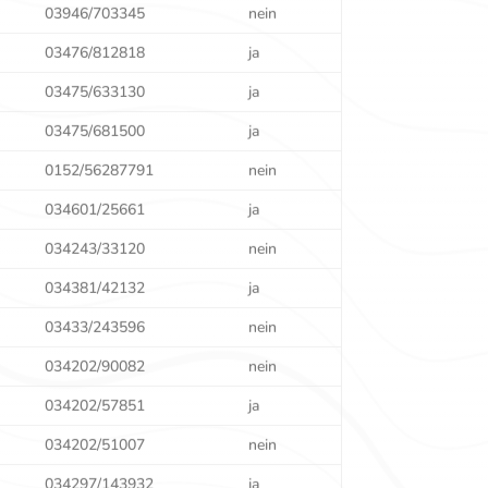
03946/703345
nein
03476/812818
ja
03475/633130
ja
03475/681500
ja
0152/56287791
nein
034601/25661
ja
034243/33120
nein
034381/42132
ja
03433/243596
nein
034202/90082
nein
034202/57851
ja
034202/51007
nein
034297/143932
ja