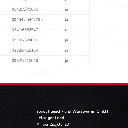
034205/75635
ja
03464 / 5447795
ja
0341/6586547
nein
03381/524001
ja
03381/715124
ja
03521/710016
ja
sogut Fleisch- und Wurstwaren GmbH
Leipziger Land
An der Ziegelei 20