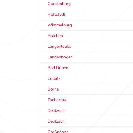
Quedlinburg
Hettstedt
Wimmelburg
Eisleben
Langenleuba
Langenbogen
Bad Düben
Colditz
Borna
Zschortau
Delitzsch
Delitzsch
Großpösna