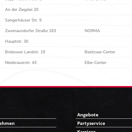
An der Ziegelei 20
Sangerhäuser Str. 9
Zweinaundorfer Straße 163
NORMA
Hauptstr. 30
Brielower Landstr. 19
Beetzsee-Center
Niederauerstr. 43
Elbe-Center
Angebote
nehmen
Partyservice
Karriere