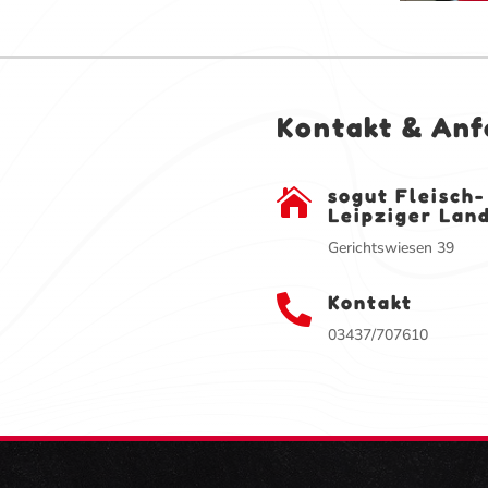
Kontakt & Anf
sogut Fleisch

Leipziger Lan
Gerichtswiesen 39
Kontakt

03437/707610