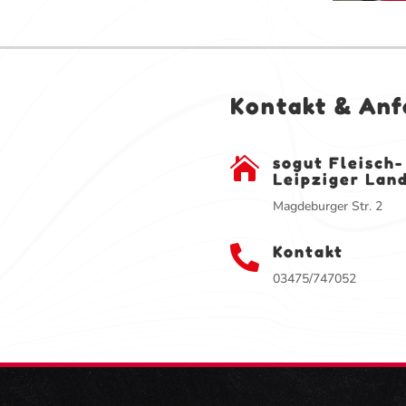
Kontakt & Anf
sogut Fleisch

Leipziger Lan
Magdeburger Str. 2
Kontakt

03475/747052