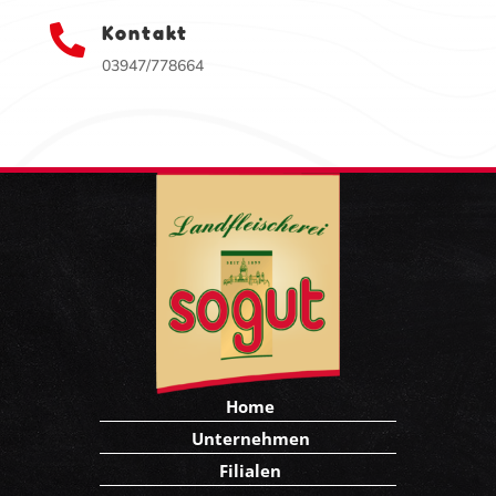
Kontakt

03947/778664
Home
Unternehmen
Filialen